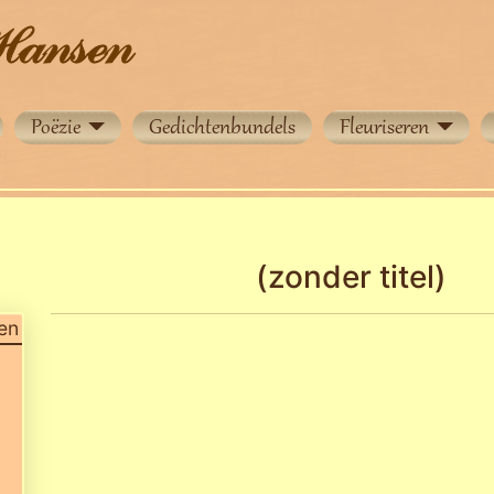
Poëzie
Gedichtenbundels
Fleuriseren
(zonder titel)
en