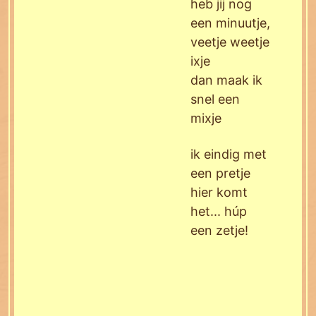
heb jij nog
een minuutje,
veetje weetje
ixje
dan maak ik
snel een
mixje
ik eindig met
een pretje
hier komt
het... húp
een zetje!