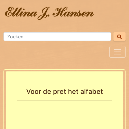
Voor de pret het alfabet