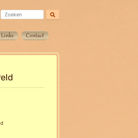
Links
Contact
reld
nd