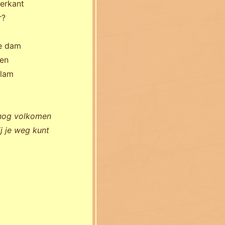
erkant
r?
de dam
ien
vlam
n nog volkomen
j je weg kunt