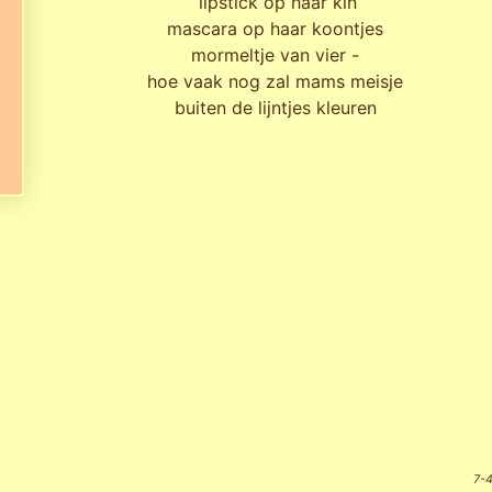
lipstick op haar kin
mascara op haar koontjes
mormeltje van vier -
hoe vaak nog zal mams meisje
buiten de lijntjes kleuren
7-4