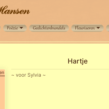
Poëzie
Gedichtenbundels
Fleuriseren
Hartje
en
~ voor Sylvia ~