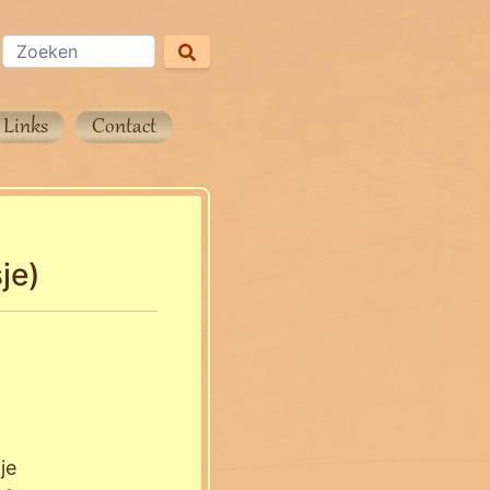
Links
Contact
je)
dje