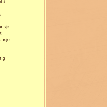
ofd
e
fd
ansje
t
ansje
tig